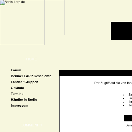
HOME
Forum
Zugriff verweigert
Berliner LARP Geschichte
Länder / Gruppen
Der Zugriff auf die von I
Gelände
Termine
Si
Si
Händler in Berlin
Ih
Je
Impressum
Logi
COMMUNITY
Ben