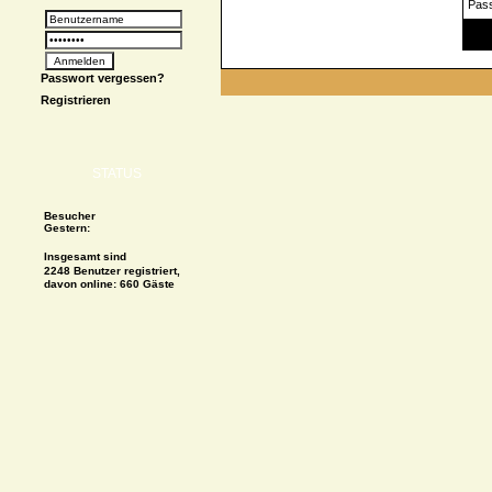
Pas
Spe
Passwort vergessen?
Registrieren
STATUS
Besucher
Gestern:
Insgesamt sind
2248 Benutzer registriert,
davon online: 660 Gäste