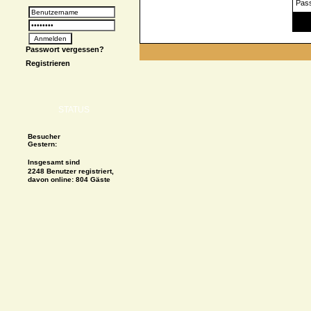
Pas
Spe
Passwort vergessen?
Registrieren
STATUS
Besucher
Gestern:
Insgesamt sind
2248 Benutzer registriert,
davon online: 804 Gäste