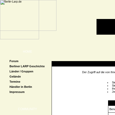
HOME
Forum
Zugriff verweigert
Berliner LARP Geschichte
Länder / Gruppen
Der Zugriff auf die von I
Gelände
Termine
Si
Si
Händler in Berlin
Ih
Je
Impressum
Logi
COMMUNITY
Ben