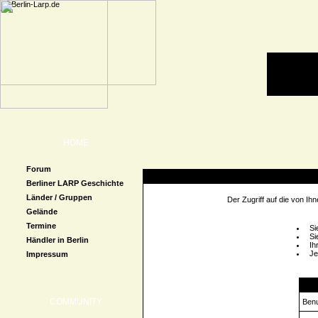
HOME
Forum
Zugriff verweigert
Berliner LARP Geschichte
Länder / Gruppen
Der Zugriff auf die von I
Gelände
Termine
Si
Si
Händler in Berlin
Ih
Je
Impressum
Logi
COMMUNITY
Ben