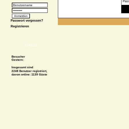
Pas
Spe
Passwort vergessen?
Registrieren
STATUS
Besucher
Gestern:
Insgesamt sind
2248 Benutzer registriert,
davon online: 1139 Gäste