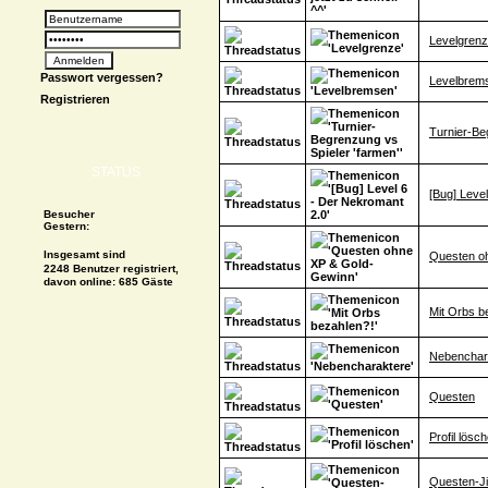
Levelgren
Passwort vergessen?
Levelbrem
Registrieren
Turnier-Be
STATUS
[Bug] Leve
Besucher
Gestern:
Insgesamt sind
Questen o
2248 Benutzer registriert,
davon online: 685 Gäste
Mit Orbs b
Nebenchar
Questen
Profil lösc
Questen-Ji