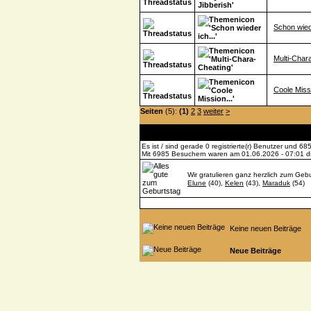
Schon wiede
Multi-Char
Coole Missi
Seiten
(5):
(1)
2
3
weiter
>
Es ist / sind gerade 0 registrierte(r) Benutzer und 
Mit 6985 Besuchern waren am 01.06.2026 - 07:01 die
Wir gratulieren ganz herzlich zum Gebu
Elune
(40),
Kelen
(43),
Maraduk
(54)
Keine neuen Beiträge
Neue Beiträge