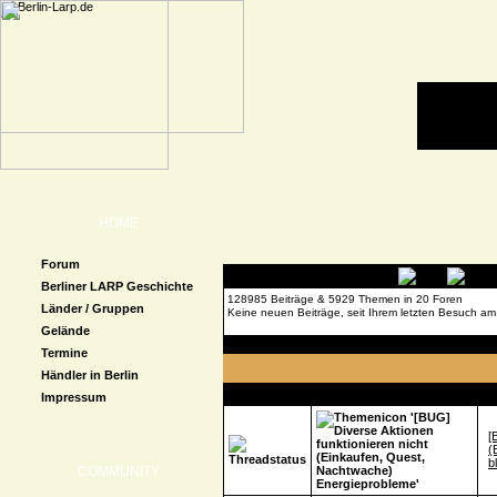
HOME
Forum
Berliner LARP Geschichte
128985 Beiträge & 5929 Themen in 20 Foren
Länder / Gruppen
Keine neuen Beiträge, seit Ihrem letzten Besuch am
Gelände
Forenübersicht
»
MeinQuest
» Technische Proble
Termine
Händler in Berlin
T
Impressum
[
(
b
COMMUNITY