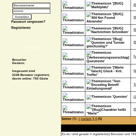
[
[
Passwort vergessen?
Registrieren
[
[
STATUS
[
Besucher
Gestern:
[
Insgesamt sind
2248 Benutzer registriert,
davon online: 793 Gäste
T
Q
[
Seiten
(5):
<
zurück
3
4
(5)
Es ist / sind gerade 0 registrierte(r) Benutzer und 