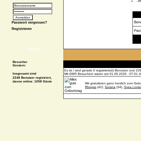
Je
Logi
Ben
Passwort vergessen?
Registrieren
Pas
Spe
STATUS
Besucher
Gestern:
Es ist / sind gerade 0 registrierte(r) Benutzer und 
Insgesamt sind
Mit 6985 Besuchern waren am 01.06.2026 - 07:01 die
2248 Benutzer registriert,
davon online: 1058 Gäste
Wir gratulieren ganz herzlich zum Gebu
Rhegas
(42),
Sorana
(34),
Svea Lovis