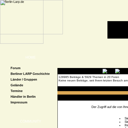
HOME
Forum
Berliner LARP Geschichte
128985 Beiträge & 5929 Themen in 20 Foren
Länder / Gruppen
Keine neuen Beiträge, seit Ihrem letzten Besuch am
Gelände
Forenübersicht
» Beitrag melden
Termine
Händler in Berlin
Zugriff verweigert
Impressum
Der Zugriff auf die von I
Si
COMMUNITY
Si
Ih