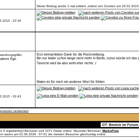
Dieser Beitrag wurde 1 mal editiert, zuletzt von Cevelon am 26.02.2015
2.2015 - 22:34
Erst einmal lieben Dank für die Rückmeldung.
wandungsgriller
Bin nur leider schon lange nicht mehr in Berlin, sonst würde ich das
Taverne wird da also wohl eher nichts :/
Malen ist für mich ein anderes Wort für fühlen
2.2015 - 02:43
gnaturen verstecken
Gehe zu:
ade 0 registrierte(r) Benutzer und 1071 Gäste online. Neuester Benutzer:
MarkoFlow
n waren am 01.06.2026 - 07:01 die meisten Besucher gleichzeitig online.