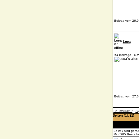
Beitrag vom 26.0
Leea
54 Beiträge - Ge
Beitrag vom 27.0
-
Baumstruktur
Si
Seiten
(1):
(1)
Es ist / sind ger
Mit 6985 Besucher