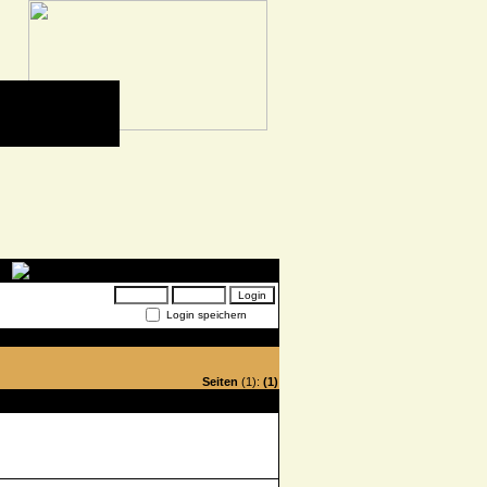
Login speichern
Seiten
(1):
(1)