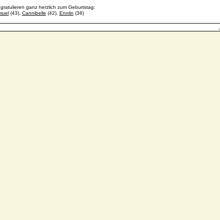
 gratulieren ganz herzlich zum Geburtstag:
muel
(43),
Cannibelle
(42),
Ennlin
(38)