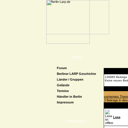
HOME
Forum
Berliner LARP Geschichte
128985 Beiträge
Länder / Gruppen
Keine neuen Beit
Gelände
Forenübersicht
Termine
Händler in Berlin
vorheriges Them
3 Beiträge in di
Impressum
Leea
COMMUNITY