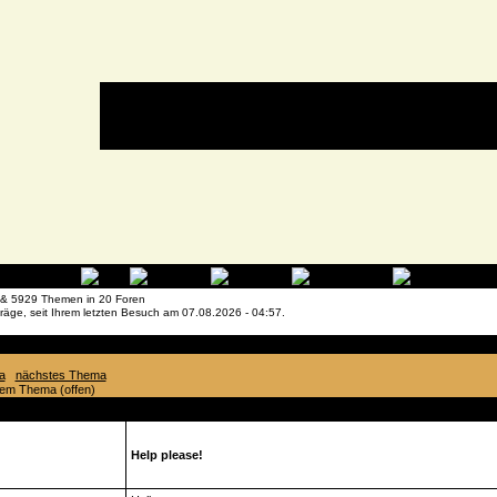
 & 5929 Themen in 20 Foren
räge, seit Ihrem letzten Besuch am 07.08.2026 - 04:57.
»
OT- Bereich im Forum.
» Help please!
a
nächstes Thema
esem Thema (offen)
Autor
Beitrag
Help please!