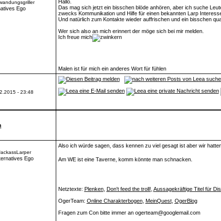
Hallo.
wandungsgriller
Das mag sich jetzt ein bisschen blöde anhören, aber ich suche Leut
zwecks Kommunikation und Hilfe für einen bekannten Larp Interesse
Und natürlich zum Kontakte wieder auffrischen und ein bisschen qua
Wer sich also an mich erinnert der möge sich bei mir melden.
Ich freue mich
Malen ist für mich ein anderes Wort für fühlen
2.2015 - 23:48
n
Also ich würde sagen, dass kennen zu viel gesagt ist aber wir hat
JackassLarper
Am WE ist eine Taverne, komm könnte man schnacken.
Netztexte:
Plenken
,
Don't feed the troll!
,
Aussagekräftige Titel für D
OgerTeam:
Online Charakterbogen
,
MeinQuest
,
OgerBlog
Fragen zum Con bitte immer an ogerteam@googlemail.com