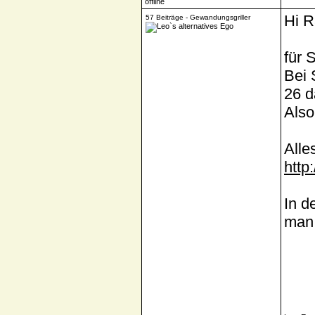
Hi R
57 Beiträge - Gewandungsgriller
für 
Bei 
26 d
Also
Alle
http
In d
man 