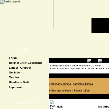
HOME
Forum
Berliner LARP Geschichte
128985 Beiträge & 5929 Themen in 20 Foren
Länder / Gruppen
Keine neuen Beiträge, seit Ihrem letzten Besuch am
Gelände
Forenübersicht
»
MeinQuest
»
Technische Proble
Termine
Händler in Berlin
vorheriges Thema
nächstes Thema
Impressum
6 Beiträge in diesem Thema (offen)
Autor
Beitrag
COMMUNITY
Raik
Mit Orb