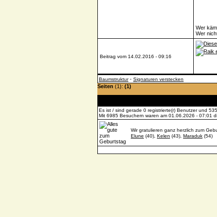
Wer kämp
Wer nich
Beitrag vom 14.02.2016 - 09:16
-
Baumstruktur
Signaturen verstecken
Seiten
(1):
(1)
Es ist / sind gerade 0 registrierte(r) Benutzer und 
Mit 6985 Besuchern waren am 01.06.2026 - 07:01 die
Wir gratulieren ganz herzlich zum Gebu
Elune
(40),
Kelen
(43),
Maraduk
(54)