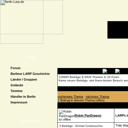
HOME
Forum
Berliner LARP Geschichte
128985 Beiträge & 5929 Themen in 20 Foren
Länder / Gruppen
Keine neuen Beiträge, seit Ihrem letzten Besuch am
Gelände
Forenübersicht
»
Con-Kalender
» LARPs in Deuts
Termine
Händler in Berlin
vorheriges Thema
nächstes Thema
1 Beitrag in diesem Thema (offen)
Impressum
Autor
Beitrag
Robin PanDragon
LARPs i
COMMUNITY
Thilo Wa
3 Beiträge - Einmal Conbesucher