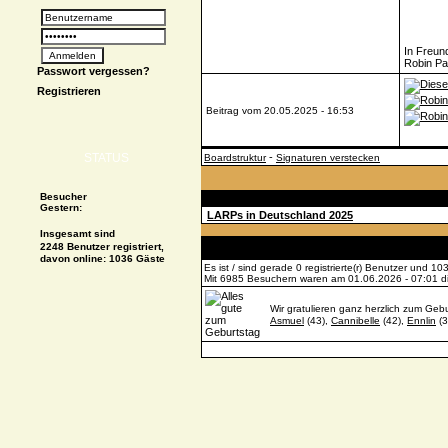
In Freun
Robin P
Passwort vergessen?
Registrieren
Beitrag vom 20.05.2025 - 16:53
STATUS
-
Boardstruktur
Signaturen verstecken
Besucher
Beiträge
Gestern:
LARPs in Deutschland 2025
Insgesamt sind
2248 Benutzer registriert,
davon online: 1036 Gäste
Es ist / sind gerade 0 registrierte(r) Benutzer und 
Mit 6985 Besuchern waren am 01.06.2026 - 07:01 die
Wir gratulieren ganz herzlich zum Gebu
Asmuel
(43),
Cannibelle
(42),
Ennlin
(3