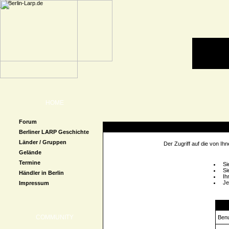
HOME
Forum
Zugriff verweigert
Berliner LARP Geschichte
Länder / Gruppen
Der Zugriff auf die von I
Gelände
Termine
Si
Si
Händler in Berlin
Ih
Je
Impressum
Logi
COMMUNITY
Ben