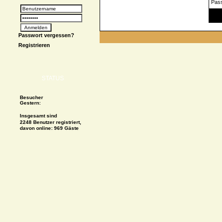
Pas
Spe
Passwort vergessen?
Registrieren
STATUS
Besucher
Gestern:
Insgesamt sind
2248 Benutzer registriert,
davon online: 969 Gäste