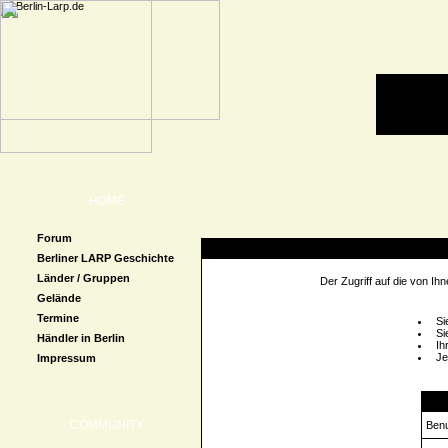
HOME
Forum
Zugriff verweigert
Berliner LARP Geschichte
Länder / Gruppen
Der Zugriff auf die von I
Gelände
Termine
Si
Si
Händler in Berlin
Ih
Je
Impressum
Logi
COMMUNITY
Ben