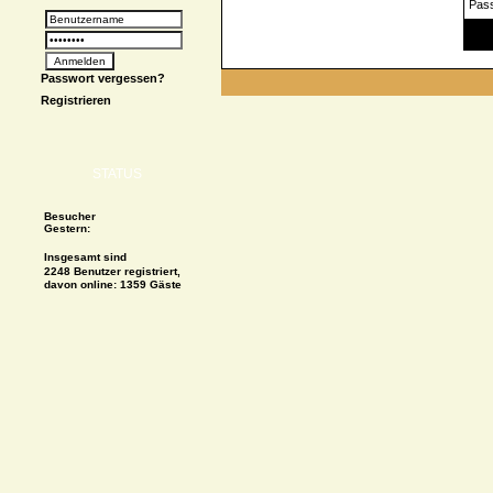
Pas
Spe
Passwort vergessen?
Registrieren
STATUS
Besucher
Gestern:
Insgesamt sind
2248 Benutzer registriert,
davon online: 1359 Gäste