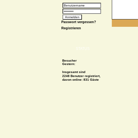
Passwort vergessen?
Registrieren
STATUS
Besucher
Gestern:
Insgesamt sind
2248 Benutzer registriert,
davon online: 831 Gäste