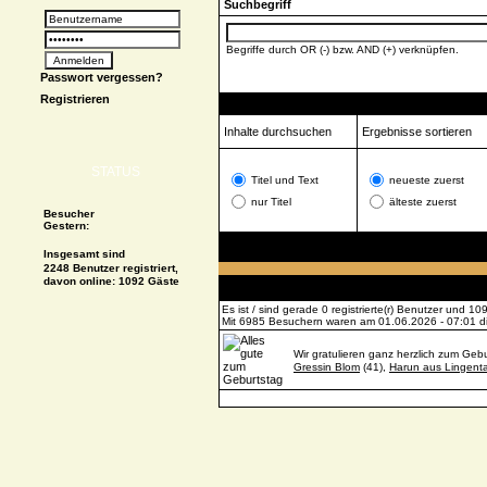
Suchbegriff
Begriffe durch OR (-) bzw. AND (+) verknüpfen.
Passwort vergessen?
Registrieren
Suchoptionen
Inhalte durchsuchen
Ergebnisse sortieren
STATUS
Titel und Text
neueste zuerst
nur Titel
älteste zuerst
Besucher
Gestern:
Insgesamt sind
2248 Benutzer registriert,
davon online: 1092 Gäste
Es ist / sind gerade 0 registrierte(r) Benutzer und 
Mit 6985 Besuchern waren am 01.06.2026 - 07:01 die
Wir gratulieren ganz herzlich zum Gebu
Gressin Blom
(41),
Harun aus Lingenta