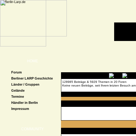
HOME
Forum
Berliner LARP Geschichte
128985 Beiträge & 5929 Themen in 20 Foren
Länder / Gruppen
Keine neuen Beiträge, seit Ihrem letzten Besuch am
Gelände
Forenübersicht
» Forensuche
Termine
Händler in Berlin
Suche
Impressum
COMMUNITY
Berlin-Larp Foren durchsuchen