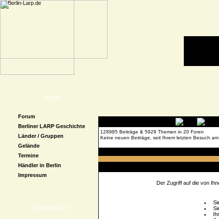
HOME
Forum
Berliner LARP Geschichte
128985 Beiträge & 5929 Themen in 20 Foren
Länder / Gruppen
Keine neuen Beiträge, seit Ihrem letzten Besuch am
Gelände
Forenübersicht
» Beitrag melden
Termine
Händler in Berlin
Zugriff verweigert
Impressum
Der Zugriff auf die von I
Si
COMMUNITY
Si
Ih