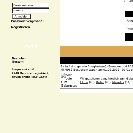
Je
Logi
Ben
Passwort vergessen?
Registrieren
Pas
Spe
STATUS
Besucher
Gestern:
Es ist / sind gerade 0 registrierte(r) Benutzer und 
Insgesamt sind
Mit 6985 Besuchern waren am 01.06.2026 - 07:01 die
2248 Benutzer registriert,
davon online: 869 Gäste
Wir gratulieren ganz herzlich zum Gebu
Elune
(40),
Kelen
(43),
Maraduk
(54)