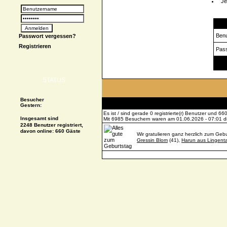
Je
Logi
Ben
Passwort vergessen?
Registrieren
Pas
Spe
STATUS
Besucher
Gestern:
Es ist / sind gerade 0 registrierte(r) Benutzer und 
Insgesamt sind
Mit 6985 Besuchern waren am 01.06.2026 - 07:01 die
2248 Benutzer registriert,
davon online: 660 Gäste
Wir gratulieren ganz herzlich zum Gebu
Gressin Blom
(41),
Harun aus Lingenta