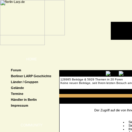
HOME
Forum
Berliner LARP Geschichte
128985 Beiträge & 5929 Themen in 20 Foren
Länder / Gruppen
Keine neuen Beiträge, seit Ihrem letzten Besuch am
Gelände
Forenübersicht
» Beitrag melden
Termine
Händler in Berlin
Zugriff verweigert
Impressum
Der Zugriff auf die von I
Si
COMMUNITY
Si
Ih