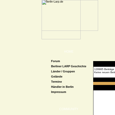
HOME
Forum
Berliner LARP Geschichte
128985 Beiträge
Länder / Gruppen
Keine neuen Beit
Gelände
Forenübersicht
»
Termine
Händler in Berlin
Zugriff verweige
Impressum
COMMUNITY