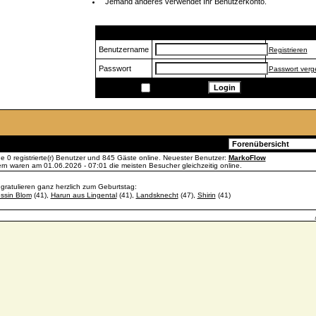
Jemand anderes verwendet Ihr Benutzerkonto.
Login
Benutzername
Registrieren
Passwort
Passwort ver
Speichern
Gehe zu:
ade 0 registrierte(r) Benutzer und 845 Gäste online. Neuester Benutzer:
MarkoFlow
n waren am 01.06.2026 - 07:01 die meisten Besucher gleichzeitig online.
 gratulieren ganz herzlich zum Geburtstag:
ssin Blom
(41),
Harun aus Lingental
(41),
Landsknecht
(47),
Shirin
(41)