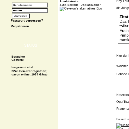
Hey Leut
Administrator
4154 Beiträge - JackassLarper
die Jung
Zitat
Passwort vergessen?
Das I
tolle
Registrieren
Euch
Pimp
mask
STATUS
Hier der
Besucher
Gestern:
Welcher 
Insgesamt sind
2248 Benutzer registriert,
Schöne 
davon online: 1074 Gäste
Netztext
OgerTe
Fragen z
Dieser Be