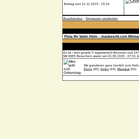
Beitrag vom 21.11.2015 - 15:24
-
Boardstruktur
Signaturen verstecken
Beiträge
Pimp My Vader Helm – maskworld.com Mitma
Es ist / sind gerade 0 registrierte(r) Benutzer und 
Mit 6985 Besuchern waren am 01.06.2026 - 07:01 die
Wir gratulieren ganz herzlich zum Gebu
Elune
(40),
Kelen
(43),
Maraduk
(54)