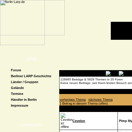
HOME
Forum
Berliner LARP Geschichte
128985 Beiträge & 5929 Themen in 20 Foren
Länder / Gruppen
Keine neuen Beiträge, seit Ihrem letzten Besuch am
Gelände
Forenübersicht
»
Neuigkeiten
» Pimp My Vader He
Termine
Händler in Berlin
vorheriges Thema
nächstes Thema
1 Beitrag in diesem Thema (offen)
Impressum
Autor
Beitrag
Cevelon
Pimp My
COMMUNITY