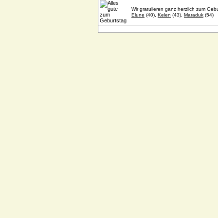
Wir gratulieren ganz herzlich zum Gebu
Elune
(40),
Kelen
(43),
Maraduk
(54)