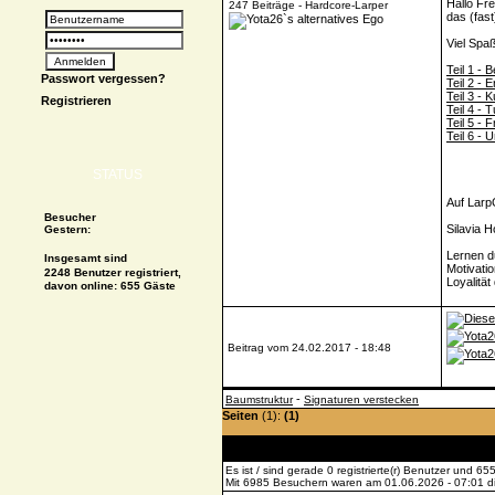
Hallo Fr
247 Beiträge - Hardcore-Larper
das (fast
Viel Spaß
Teil 1 - 
Passwort vergessen?
Teil 2 - 
Teil 3 - 
Registrieren
Teil 4 - 
Teil 5 -
Teil 6 -
STATUS
Auf Larp
Besucher
Silavia 
Gestern:
Lernen d
Insgesamt sind
Motivati
2248 Benutzer registriert,
Loyalitä
davon online: 655 Gäste
Beitrag vom 24.02.2017 - 18:48
-
Baumstruktur
Signaturen verstecken
Seiten
(1):
(1)
Es ist / sind gerade 0 registrierte(r) Benutzer und 
Mit 6985 Besuchern waren am 01.06.2026 - 07:01 die