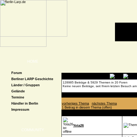
HOME
Forum
Berliner LARP Geschichte
128985 Beiträge & 5929 Themen in 20 Foren
Länder / Gruppen
Keine neuen Beiträge, seit Ihrem letzten Besuch am
Gelände
Forenübersicht
»
Con-Kalender
»
Fotos & Videos
»
Termine
Händler in Berlin
vorheriges Thema
nächstes Thema
1 Beitrag in diesem Thema (offen)
Impressum
Autor
Beitrag
Yota26
COMMUNITY