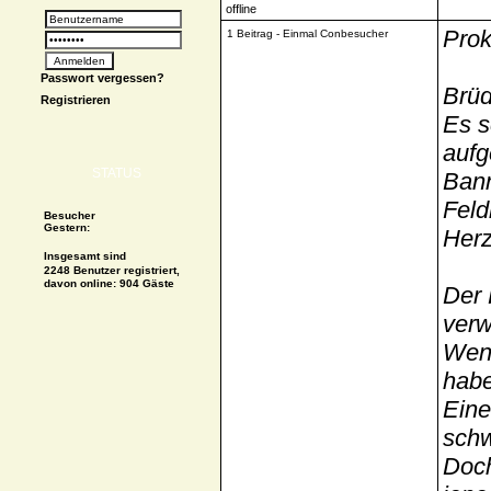
Prok
1 Beitrag - Einmal Conbesucher
Passwort vergessen?
Brüd
Registrieren
Es s
aufg
STATUS
Bann
Feld
Besucher
Gestern:
Herz
Insgesamt sind
2248 Benutzer registriert,
davon online: 904 Gäste
Der 
verw
Weni
habe
Eine
schw
Doc