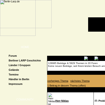
HOME
Forum
Berliner LARP Geschichte
128985 Beiträge & 5929 Themen in 20 Foren
Länder / Gruppen
Keine neuen Beiträge, seit Ihrem letzten Besuch am
Gelände
Forenübersicht
»
Neuigkeiten
» IT: Proklamation t
Termine
Händler in Berlin
vorheriges Thema
nächstes Thema
Impressum
1 Beitrag in diesem Thema (offen)
Autor
Beitrag
COMMUNITY
Herr Niklas
IT: Prok