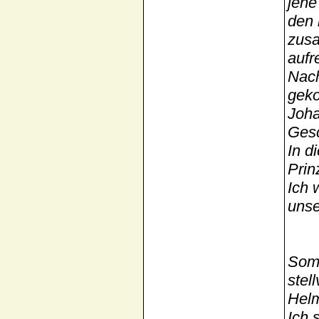
jene
den 
zusa
aufr
Nach
geko
Joha
Gesc
In d
Prin
Ich 
unse
Somi
stel
Helm
Ich 