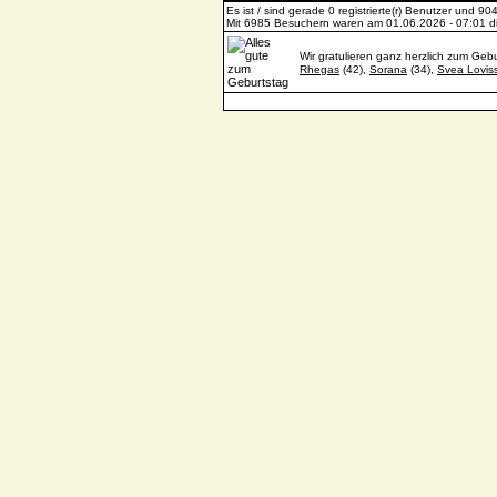
Es ist / sind gerade 0 registrierte(r) Benutzer und 
Mit 6985 Besuchern waren am 01.06.2026 - 07:01 die
Wir gratulieren ganz herzlich zum Gebu
Rhegas
(42),
Sorana
(34),
Svea Lovis