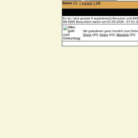
Seiten
(2):
<
zurück
1
(2)
Es ist / sind gerade 0 registrierte(r) Benutzer und 
Mit 6985 Besuchern waren am 01.06.2026 - 07:01 die
Wir gratulieren ganz herzlich zum Gebu
Elune
(40),
Kelen
(43),
Maraduk
(54)