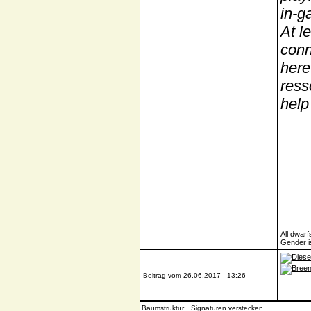
in-g
At l
conn
here
ress
help
All dwarf
Gender is
Beitrag vom 26.06.2017 - 13:26
-
Baumstruktur
Signaturen verstecken