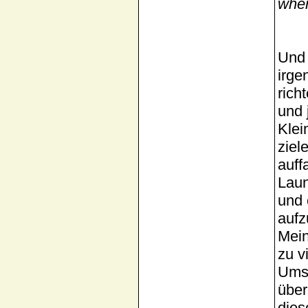
wher
Und 
irge
rich
und 
Klei
ziel
auff
Laun
und 
aufz
Mein
zu v
Umse
über
dies