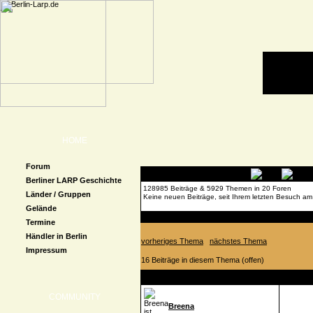
HOME
Forum
Berliner LARP Geschichte
128985 Beiträge & 5929 Themen in 20 Foren
Länder / Gruppen
Keine neuen Beiträge, seit Ihrem letzten Besuch am
Gelände
Forenübersicht
»
Con-Kalender
»
Rezensionen & 
Termine
Händler in Berlin
vorheriges Thema
nächstes Thema
Impressum
16 Beiträge in diesem Thema (offen)
Autor
Beitrag
COMMUNITY
Breena