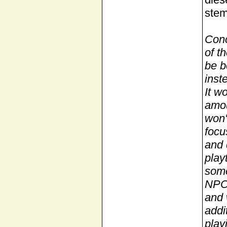
ste
Conc
of t
be b
inst
It w
amou
won'
focu
and 
play
some
NPC 
and 
addi
play