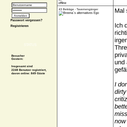
Mal 
43 Beiträge - Tavernengänger
Passwort vergessen?
Ich 
Registrieren
rich
irge
STATUS
Thre
priv
Besucher
Gestern:
und 
Insgesamt sind
gefä
2248 Benutzer registriert,
davon online: 849 Gäste
I do
dirt
crit
bett
miss
now 