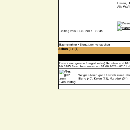
Haren, H
Alle Waff
Beitrag vom 21.09.2017 - 09:35
-
Baumstruktur
Signaturen verstecken
Seiten
(1):
(1)
Es ist / sind gerade 0 registrierte(r) Benutzer und 
Mit 6985 Besuchern waren am 01.06.2026 - 07:01 die
Wir gratulieren ganz herzlich zum Gebu
Elune
(40),
Kelen
(43),
Maraduk
(54)