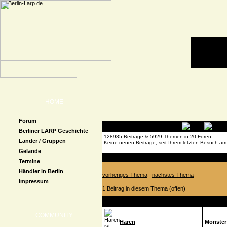
HOME
Forum
Berliner LARP Geschichte
128985 Beiträge & 5929 Themen in 20 Foren
Länder / Gruppen
Keine neuen Beiträge, seit Ihrem letzten Besuch am
Gelände
Forenübersicht
»
OT- Bereich im Forum.
» Monster
Termine
Händler in Berlin
vorheriges Thema
nächstes Thema
Impressum
1 Beitrag in diesem Thema (offen)
Autor
Beitrag
COMMUNITY
Haren
Monster