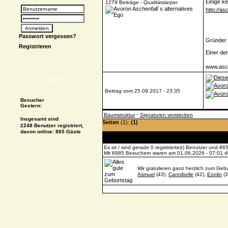
Einige ke
1279 Beiträge - Qualitätslarper
http://as
Passwort vergessen?
Gründer d
Registrieren
Einer de
www.asch
STATUS
Beitrag vom 25.09.2017 - 23:35
Besucher
Gestern:
-
Baumstruktur
Signaturen verstecken
Insgesamt sind
Seiten
(1):
(1)
2248 Benutzer registriert,
davon online: 865 Gäste
Es ist / sind gerade 0 registrierte(r) Benutzer und 
Mit 6985 Besuchern waren am 01.06.2026 - 07:01 die
Wir gratulieren ganz herzlich zum Gebu
Asmuel
(43),
Cannibelle
(42),
Ennlin
(3