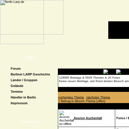
HOME
Forum
Berliner LARP Geschichte
128985 Beiträge & 5929 Themen in 20 Foren
Länder / Gruppen
Keine neuen Beiträge, seit Ihrem letzten Besuch am
Gelände
Forenübersicht
»
Con-Kalender
»
Fotos & Videos
»
Termine
Händler in Berlin
vorheriges Thema
nächstes Thema
1 Beitrag in diesem Thema (offen)
Impressum
Autor
Beitrag
Avoron Aschenfall
Fotos / 
COMMUNITY