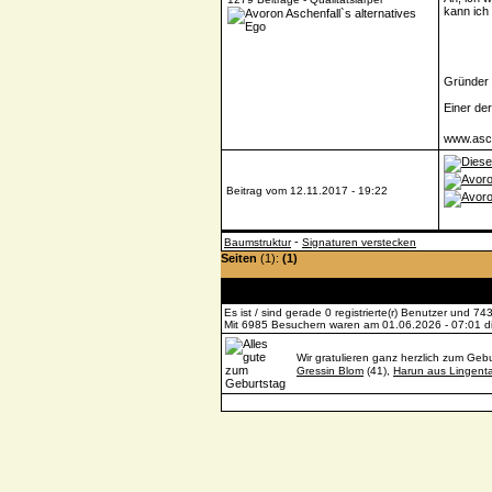
kann ich 
Gründer d
Einer de
www.asch
Beitrag vom 12.11.2017 - 19:22
-
Baumstruktur
Signaturen verstecken
Seiten
(1):
(1)
Es ist / sind gerade 0 registrierte(r) Benutzer und 
Mit 6985 Besuchern waren am 01.06.2026 - 07:01 die
Wir gratulieren ganz herzlich zum Gebu
Gressin Blom
(41),
Harun aus Lingenta