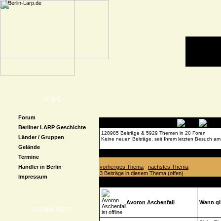
HOME
Forum
Berliner LARP Geschichte
128985 Beiträge & 5929 Themen in 20 Foren
Länder / Gruppen
Keine neuen Beiträge, seit Ihrem letzten Besuch am
Gelände
Forenübersicht
»
Technisches & Das Forum allge
Termine
Händler in Berlin
vorheriges Thema
nächstes Thema
3 Beiträge in diesem Thema (offen)
Impressum
Autor
Beitrag
Avoron Aschenfall
Wann gib
COMMUNITY