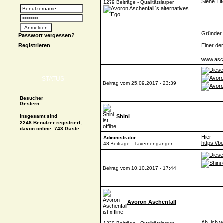
Siehe Tit
1279 Beiträge - Qualitätslarper
Gründer d
Passwort vergessen?
Registrieren
Einer de
www.asch
STATUS
Beitrag vom 25.09.2017 - 23:39
Besucher
Gestern:
Insgesamt sind
Shini
2248 Benutzer registriert,
davon online: 743 Gäste
Hier
Administrator
https://be
48 Beiträge - Tavernengänger
Beitrag vom 10.10.2017 - 17:44
Avoron Aschenfall
Ah, ich w
1279 Beiträge - Qualitätslarper