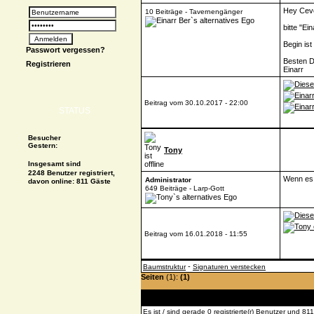
Hey Ceve
10 Beiträge - Tavernengänger
bitte "Ei
Begin ist
Passwort vergessen?
Besten 
Registrieren
Einarr
Beitrag vom 30.10.2017 - 22:00
STATUS
Besucher
Gestern:
Tony
Insgesamt sind
2248 Benutzer registriert,
Wenn es s
Administrator
davon online: 811 Gäste
649 Beiträge - Larp-Gott
Beitrag vom 16.01.2018 - 11:55
-
Baumstruktur
Signaturen verstecken
Seiten
(1):
(1)
Es ist / sind gerade 0 registrierte(r) Benutzer und 8