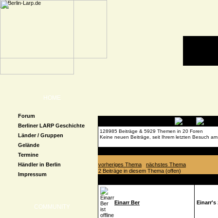
HOME
Forum
Berliner LARP Geschichte
128985 Beiträge & 5929 Themen in 20 Foren
Länder / Gruppen
Keine neuen Beiträge, seit Ihrem letzten Besuch am
Gelände
Forenübersicht
»
Orga Forum
» Einarr's zweite Co
Termine
Händler in Berlin
vorheriges Thema
nächstes Thema
2 Beiträge in diesem Thema (offen)
Impressum
Autor
Beitrag
Einarr Ber
Einarr's
COMMUNITY