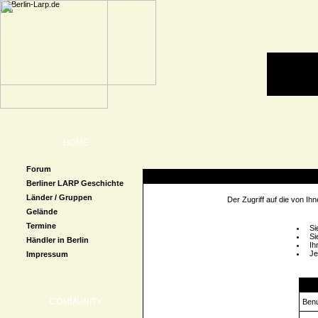
HOME
Forum
Zugriff verweigert
Berliner LARP Geschichte
Länder / Gruppen
Der Zugriff auf die von I
Gelände
Termine
Si
Si
Händler in Berlin
Ih
Je
Impressum
Logi
COMMUNITY
Ben