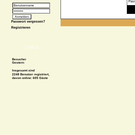
Pas
Spe
Passwort vergessen?
Registrieren
STATUS
Besucher
Gestern:
Insgesamt sind
2248 Benutzer registriert,
davon online: 605 Gäste