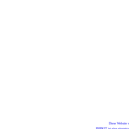
Diese Website
PHPKIT ist eine einget