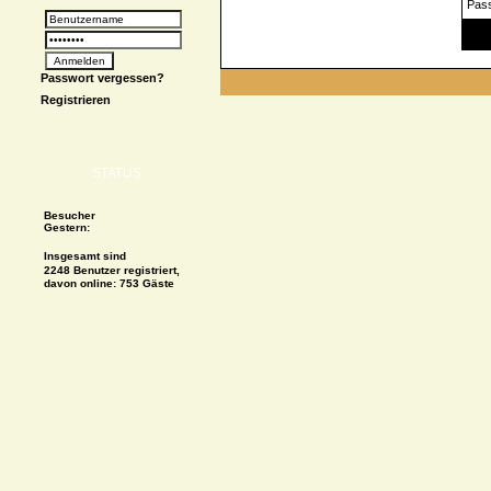
Pas
Spe
Passwort vergessen?
Registrieren
STATUS
Besucher
Gestern:
Insgesamt sind
2248 Benutzer registriert,
davon online: 753 Gäste