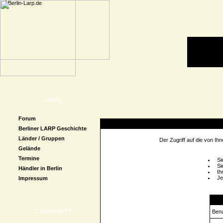
HOME
Forum
Zugriff verweigert
Berliner LARP Geschichte
Länder / Gruppen
Der Zugriff auf die von I
Gelände
Termine
Si
Si
Händler in Berlin
Ih
Je
Impressum
Logi
COMMUNITY
Ben