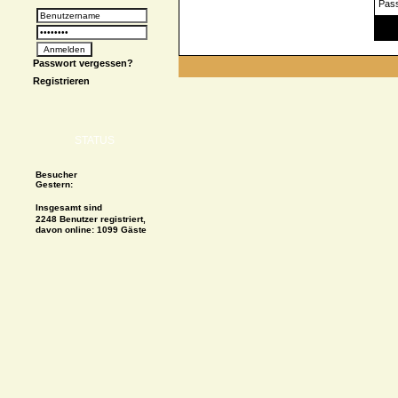
Pas
Spe
Passwort vergessen?
Registrieren
STATUS
Besucher
Gestern:
Insgesamt sind
2248 Benutzer registriert,
davon online: 1099 Gäste