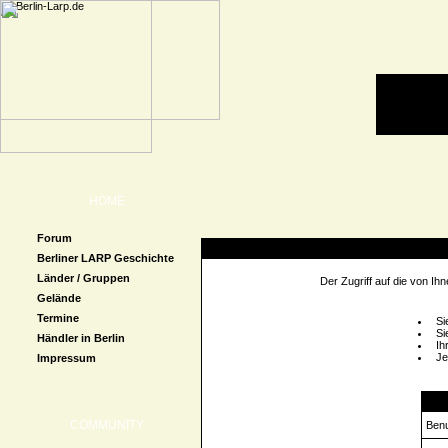
HOME
Forum
Zugriff verweigert
Berliner LARP Geschichte
Länder / Gruppen
Der Zugriff auf die von I
Gelände
Termine
Si
Si
Händler in Berlin
Ih
Je
Impressum
Logi
COMMUNITY
Ben