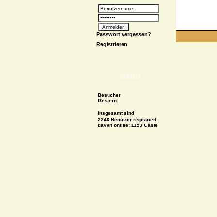
Passwort vergessen?
Registrieren
STATUS
Besucher
Gestern:
Insgesamt sind
2248 Benutzer registriert,
davon online: 1153 Gäste